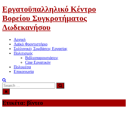
Εργατοϋπαλληλικό Κέντρο
Βορείου Συγκροτήματος
Δωδεκανήσου
Αρχική
Λαϊκό Φροντιστήριο
Συλλογικές Συμβάσεις Εργασίας
Πολιτισμός
Βιβλιοπαρουσιάσεις
Cine Εργατικόν
Πολυμέσα
Επικοινωνία
Search
Search
for:
Ετικέτα:
βίντεο