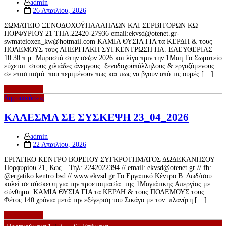
admin
Posted
26 Απριλίου, 2026
on
ΣΩΜΑΤΕΙΟ ΞΕΝΟΔΟΧΟΫΠΑΛΛΗΛΩΝ ΚΑΙ ΣΕΡΒΙΤΟΡΩΝ ΚΩ
ΠΟΡΦΥΡΙΟΥ 21 ΤΗΛ.22420-27936 email:ekvsd@otenet.gr-
swmateioxen_kw@hotmail.com ΚΑΜΙΑ ΘΥΣΙΑ ΓΙΑ τα ΚΕΡΔΗ & τους
ΠΟΛΕΜΟΥΣ τους ΑΠΕΡΓΙΑΚΗ ΣΥΓΚΕΝΤΡΩΣΗ ΠΛ. ΕΛΕΥΘΕΡΙΑΣ
10:30 π.μ. Μπροστά στην σεζον 2026 και λίγο πριν την 1Μαη Το Σωματείο
εύχεται στους χιλιάδες άνεργους ξενοδοχοϋπάλληλους & εργαζόμενους
σε επισιτισμό που περιμένουν πως και πως να βγουν από τις ουρές […]
περισσότερα
Δημοσιεύσεις
ΚΑΛΕΣΜΑ ΣΕ ΣΥΣΚΕΨΗ 23_04_2026
admin
Posted
22 Απριλίου, 2026
on
ΕΡΓΑΤΙΚΟ ΚΕΝΤΡΟ ΒΟΡΕΙΟΥ ΣΥΓΚΡΟΤΗΜΑΤΟΣ ΔΩΔΕΚΑΝΗΣΟΥ
Πορφυρίου 21, Κως – Τηλ: 2242022394 // email: ekvsd@otenet.gr // fb:
@ergatiko.kentro.bsd // www.ekvsd.gr Το Εργατικό Κέντρο Β. Δωδ/σου
καλεί σε σύσκεψη για την προετοιμασία της 1Μαγιάτικης Απεργίας με
σύνθημα: ΚΑΜΙΑ ΘΥΣΙΑ ΓΙΑ τα ΚΕΡΔΗ & τους ΠΟΛΕΜΟΥΣ τους
Φέτος 140 χρόνια μετά την εξέγερση του Σικάγο με τον πλανήτη […]
περισσότερα