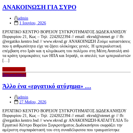
ΑΝΑΚΟΙΝΩΣΗ ΓΙΑ ΣΥΡΟ
admin
Posted
1 Ιουνίου, 2026
on
ΕΡΓΑΤΙΚΟ ΚΕΝΤΡΟ ΒΟΡΕΙΟΥ ΣΥΓΚΡΟΤΗΜΑΤΟΣ ΔΩΔΕΚΑΝΗΣΟΥ
Πορφυρίου 21, Κως – Τηλ: 2242022394 // email: ekvsd@otenet.gr // fb:
@ergatiko.kentro.bsd // www.ekvsd.gr ΑΝΑΚΟΙΝΩΣΗ Ζούμε καταστάσεις
που η ανθρωπότητα είχε να ζήσει ολόκληρες γενιές. Η ιμπεριαλιστική
επέμβαση στο Ιράν και η κλιμάκωση του πολέμου στη Μέση Ανατολή από
τα κράτη τρομοκράτες των ΗΠΑ και Ισραήλ, οι απειλές των ιμπεριαλιστών
[…]
περισσότερα
Δημοσιεύσεις
Άλλο ένα «εργατικό ατύχημα» …
admin
Posted
27 Μαΐου, 2026
on
ΕΡΓΑΤΙΚΟ ΚΕΝΤΡΟ ΒΟΡΕΙΟΥ ΣΥΓΚΡΟΤΗΜΑΤΟΣ ΔΩΔΕΚΑΝΗΣΟΥ
Πορφυρίου 21, Κως – Τηλ: 2242022394 // email: ekvsd@otenet.gr // fb:
@ergatiko.kentro.bsd // www.ekvsd.gr ΑΝΑΚΟΙΝΩΣΗ-ΚΑΤΑΓΓΕΛΙΑ Το
Εργατικό Κέντρο Βορείου Συγκροτήματος Δωδεκανήσου εκφράζει την
αμέριστη συμπαράστασή του στη συναδέλφισσα που τραυματίστηκε