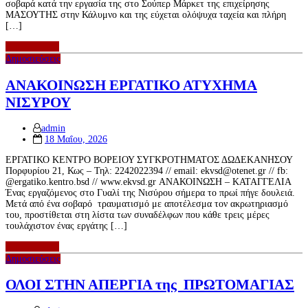
σοβαρά κατά την εργασία της στο Σούπερ Μάρκετ της επιχείρησης
ΜΑΣΟΥΤΗΣ στην Κάλυμνο και της εύχεται ολόψυχα ταχεία και πλήρη
[…]
περισσότερα
Δημοσιεύσεις
ΑΝΑΚΟΙΝΩΣΗ ΕΡΓΑΤΙΚΟ ΑΤΥΧΗΜΑ
ΝΙΣΥΡΟΥ
admin
Posted
18 Μαΐου, 2026
on
ΕΡΓΑΤΙΚΟ ΚΕΝΤΡΟ ΒΟΡΕΙΟΥ ΣΥΓΚΡΟΤΗΜΑΤΟΣ ΔΩΔΕΚΑΝΗΣΟΥ
Πορφυρίου 21, Κως – Τηλ: 2242022394 // email: ekvsd@otenet.gr // fb:
@ergatiko.kentro.bsd // www.ekvsd.gr ΑΝΑΚΟΙΝΩΣΗ – ΚΑΤΑΓΓΕΛΙΑ
Ένας εργαζόμενος στο Γυαλί της Νισύρου σήμερα το πρωί πήγε δουλειά.
Μετά από ένα σοβαρό τραυματισμό με αποτέλεσμα τον ακρωτηριασμό
του, προστίθεται στη λίστα των συναδέλφων που κάθε τρεις μέρες
τουλάχιστον ένας εργάτης […]
περισσότερα
Δημοσιεύσεις
ΟΛΟΙ ΣΤΗΝ ΑΠΕΡΓΙΑ της ΠΡΩΤΟΜΑΓΙΑΣ