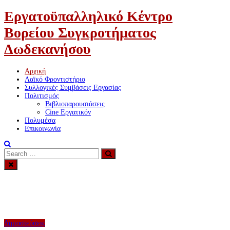
Εργατοϋπαλληλικό Κέντρο
Βορείου Συγκροτήματος
Δωδεκανήσου
Αρχική
Λαϊκό Φροντιστήριο
Συλλογικές Συμβάσεις Εργασίας
Πολιτισμός
Βιβλιοπαρουσιάσεις
Cine Εργατικόν
Πολυμέσα
Επικοινωνία
Search
Search
for:
Δημοσιεύσεις