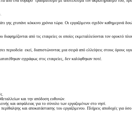
ετά από ένα σοβαρό τραυματισμό με αποτέλεσμα τον ακρωτηριασμό του, προσ
.
άτι γης χτυπάνε κόκκινο χρόνια τώρα. Οι εργαζόμενοι σχεδόν καθημερινά δο
ου διαφημίζονται από τις εταιρείες οι οποίες εκμεταλλεύονται τον ορυκτό π
ι περιοδεία εκεί, διαπιστώνοντας μια σειρά από ελλείψεις στους όρους υγιε
κατατέθηκαν εγγράφως στις εταιρείες, δεν καλύφθηκαν ποτέ.
ς.
 Μεταλλείων και την απόδοση ευθυνών.
εινής και ασφάλειας για το σύνολο των εργαζομένων στο νησί.
περίθαλψης και αποκατάστασης του εργαζόμενου. Πλήρεις αποδοχές για όσο 