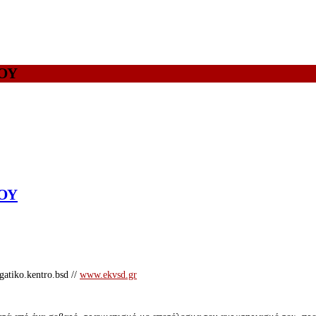
ΟΥ
ΟΥ
atiko.kentro.bsd //
www.ekvsd.gr