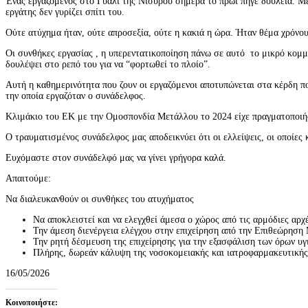
Ένας εργαζόμενος στο Γυαλί της Νισύρου σήμερα το πρωί πήγε δουλειά. Μ
εργάτης δεν γυρίζει σπίτι του.
Ούτε ατύχημα ήταν, ούτε απροσεξία, ούτε η κακιά η ώρα. Ήταν θέμα χρόνου
Οι συνθήκες εργασίας , η υπερεντατικοποίηση πάνω σε αυτό το μικρό κομμ
δουλέψει στο ρεπό του για να “φορτωθεί το πλοίο”.
Αυτή η καθημερινότητα που ζουν οι εργαζόμενοι αποτυπώνεται στα κέρδη π
την οποία εργαζόταν ο συνάδελφος.
Κλιμάκιο του ΕΚ με την Ομοσπονδία Μετάλλου το 2024 είχε πραγματοποιήσε
Ο τραυματισμένος συνάδελφος μας αποδεικνύει ότι οι ελλείψεις, οι οποίες 
Ευχόμαστε στον συνάδελφό μας να γίνει γρήγορα καλά.
Απαιτούμε:
Να διαλευκανθούν οι συνθήκες του ατυχήματος
Να αποκλειστεί και να ελεγχθεί άμεσα ο χώρος από τις αρμόδιες αρχέ
Την άμεση διενέργεια ελέγχου στην επιχείρηση από την Επιθεώρηση
Την ρητή δέσμευση της επιχείρησης για την εξασφάλιση των όρων υγι
Πλήρης, δωρεάν κάλυψη της νοσοκομειακής και ιατροφαρμακευτικής 
16/05/2026
Κοινοποιήστε: