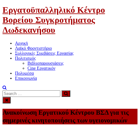
Εργατοϋπαλληλικό Κέντρο
Βορείου Συγκροτήματος
Δωδεκανήσου
Αρχική
Λαϊκό Φροντιστήριο
Συλλογικές Συμβάσεις Εργασίας
Πολιτισμός
Βιβλιοπαρουσιάσεις
Cine Εργατικόν
Πολυμέσα
Επικοινωνία
Search
Search
for:
Ανακοίνωση Εργατικού Κέντρου ΒΣΔ για τις
σημερινές κινητοποιήσεις των υγειονομικών