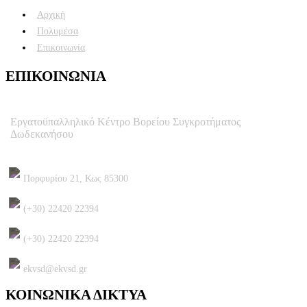
Αρχική
Πολυμέσα
Επικοινωνία
ΕΠΙΚΟΙΝΩΝΙΑ
Εργατοϋπαλληλικό Κέντρο Βορείου Συγκροτήματος
Δωδεκανήσου
Πορφυρίου 21, Κως 85300
(+30) 22420 22394
(+30) 22420 22394
ekvsd@ekvsd.gr
ΚΟΙΝΩΝΙΚΑ ΔΙΚΤΥΑ