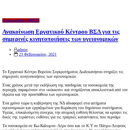
Ανακοινώσεις ΕΚΒΣΔ
Ανακοίνωση Εργατικού Κέντρου ΒΣΔ για τις
σημερινές κινητοποιήσεις των υγειονομικών
admin
Posted
23 Φεβρουαρίου, 2021
on
Το Εργατικό Κέντρο Βορείου Συγκροτήματος Δωδεκανήσου στηρίζει τις
σημερινές κινητοποιήσεις των υγειονομικών.
Ένας χρόνος μετά την εκδήλωση της πανδημίας τα νοσοκομεία της
περιοχής παραμένουν στο «κόκκινο» και στηρίζονται αποκλειστικά από τον
ιδρώτα και την προσπάθεια των υγειονομικών.
Ένα χρόνο τώρα η κυβέρνηση της ΝΔ αδιαφορεί στα αιτήματα
υγειονομικών και εργαζομένων για θωράκιση του δημόσιου συστήματος
Υγείας, επικαλούμενη συνεχώς την ατομική ευθύνη θέλοντας να κρύψει τις
δικές της τεράστιες ευθύνες για τις τραγικές καταστάσεις που περνάμε .
Τα νοσοκομεία σε Κω-Κάλυμνο- Λέρο όσο και το Κ.Υ σε Πάτμο-Λειψούς