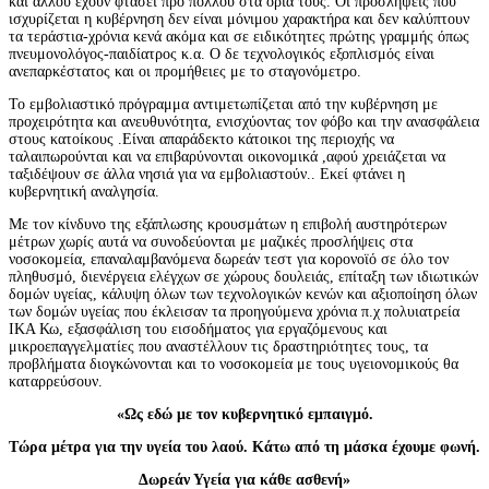
και αλλού έχουν φτάσει προ πολλού στα όρια τους. Οι προσλήψεις που
ισχυρίζεται η κυβέρνηση δεν είναι μόνιμου χαρακτήρα και δεν καλύπτουν
τα τεράστια-χρόνια κενά ακόμα και σε ειδικότητες πρώτης γραμμής όπως
πνευμονολόγος-παιδίατρος κ.α. Ο δε τεχνολογικός εξοπλισμός είναι
ανεπαρκέστατος και οι προμήθειες με το σταγονόμετρο.
Το εμβολιαστικό πρόγραμμα αντιμετωπίζεται από την κυβέρνηση με
προχειρότητα και ανευθυνότητα, ενισχύοντας τον φόβο και την ανασφάλεια
στους κατοίκους .Είναι απαράδεκτο κάτοικοι της περιοχής να
ταλαιπωρούνται και να επιβαρύνονται οικονομικά ,αφού χρειάζεται να
ταξιδέψουν σε άλλα νησιά για να εμβολιαστούν.. Εκεί φτάνει η
κυβερνητική αναλγησία.
Με τον κίνδυνο της εξάπλωσης κρουσμάτων η επιβολή αυστηρότερων
μέτρων χωρίς αυτά να συνοδεύονται με μαζικές προσλήψεις στα
νοσοκομεία, επαναλαμβανόμενα δωρεάν τεστ για κορονοϊό σε όλο τον
πληθυσμό, διενέργεια ελέγχων σε χώρους δουλειάς, επίταξη των ιδιωτικών
δομών υγείας, κάλυψη όλων των τεχνολογικών κενών και αξιοποίηση όλων
των δομών υγείας που έκλεισαν τα προηγούμενα χρόνια π.χ πολυιατρεία
ΙΚΑ Κω, εξασφάλιση του εισοδήματος για εργαζόμενους και
μικροεπαγγελματίες που αναστέλλουν τις δραστηριότητες τους, τα
προβλήματα διογκώνονται και το νοσοκομεία με τους υγειονομικούς θα
καταρρεύσουν.
«Ως εδώ με τον κυβερνητικό εμπαιγμό.
Τώρα μέτρα για την υγεία του λαού. Κάτω από τη μάσκα έχουμε φωνή.
Δωρεάν Υγεία για κάθε ασθενή»