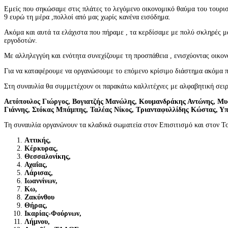
Εμείς που σηκώσαμε στις πλάτες το λεγόμενο οικονομικό θαύμα του τουρισ
9 ευρώ τη μέρα ,πολλοί από μας χωρίς κανένα εισόδημα.
Ακόμα και αυτά τα ελάχιστα που πήραμε , τα κερδίσαμε με πολύ σκληρές μά
εργοδοτών.
Με αλληλεγγύη και ενότητα συνεχίζουμε τη προσπάθεια , ενισχύοντας οικον
Για να καταφέρουμε να οργανώσουμε το επόμενο κρίσιμο διάστημα ακόμα πι
Στη συναυλία θα συμμετέχουν οι παρακάτω καλλιτέχνες με αλφαβητική σειρ
Αετόπουλος Γιώργος, Βογιατζής Μανώλης, Κουμανδράκης Αντώνης, Μυ
Γιάννης, Στόκας Μπάμπης, Ταλέας Νίκος, Τριανταφυλλίδης Κώστας, Υ
Τη συναυλία οργανώνουν τα κλαδικά σωματεία στον Επισιτισμό και στον Τ
Αττικής,
Κέρκυρας,
Θεσσαλονίκης,
Αχαΐας,
Λάρισας,
Ιωαννίνων,
Κω,
Ζακύνθου
Θήρας,
Ικαρίας-Φούρνων,
Λήμνου,