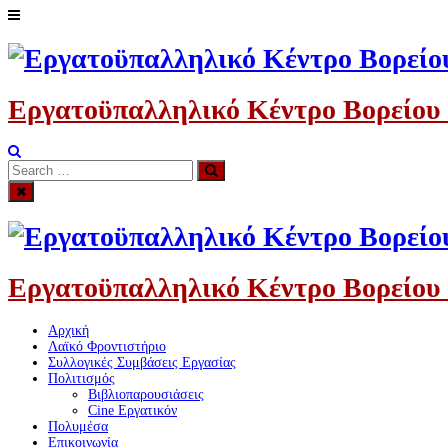
Skip
to
content
Εργατοϋπαλληλικό Κέντρο Βορείου
Search
Search
for:
Εργατοϋπαλληλικό Κέντρο Βορείου
Αρχική
Λαϊκό Φροντιστήριο
Συλλογικές Συμβάσεις Εργασίας
Πολιτισμός
Βιβλιοπαρουσιάσεις
Cine Εργατικόν
Πολυμέσα
Επικοινωνία