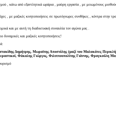
μού , κάτω από εξαντλητικά ωράρια , μαύρη εργασία , με μειωμένους μισθούς
χες , με μαζικές κινητοποιήσεις σε πρωτόγνωρες συνθήκες , κόντρα στην τρο
ομικά και με αυτή τη διαδικτυακή συναυλία τον αγώνα μας .
ο δυναμικές και μαζικές κινητοποιήσεις!
ά:
στακίδης Δημήτρης, Μωραϊτης Αποστόλης (μαζί του Μαλακάτες Περικλ
περαστικοί, Φάκαλης Γιώργος, Φιλιππουπολίτης Γιάννης, Φραγκούλη Μα
ουρισμό