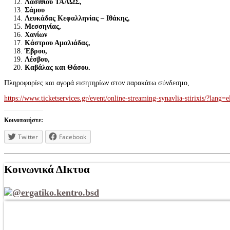
Λασιθίου ΤΑΛΩΣ,
Σάμου
Λευκάδας Κεφαλληνίας – Ιθάκης,
Μεσσηνίας,
Χανίων
Κάστρου Αμαλιάδας,
Έβρου,
Λέσβου,
Καβάλας και Θάσου.
Πληροφορίες και αγορά εισητηρίων στον παρακάτω σύνδεσμο,
https://www.ticketservices.gr/event/online-streaming-synavlia-stirixis/?lang=e
Κοινοποιήστε:
Twitter
Facebook
Κοινωνικά ΔΙκτυα
@ergatiko.kentro.bsd