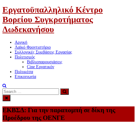
Εργατοϋπαλληλικό Κέντρο
Βορείου Συγκροτήματος
Δωδεκανήσου
Αρχική
Λαϊκό Φροντιστήριο
Συλλογικές Συμβάσεις Εργασίας
Πολιτισμός
Βιβλιοπαρουσιάσεις
Cine Εργατικόν
Πολυμέσα
Επικοινωνία
Search
Search
for:
ΕΚΒΣΔ: Για την παραπομπή σε δίκη της
Προέδρου της ΟΕΝΓΕ