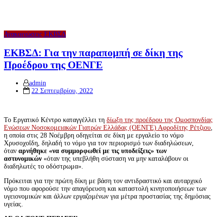
Ανακοινώσεις ΕΚΒΣΔ
ΕΚΒΣΔ: Για την παραπομπή σε δίκη της
Προέδρου της ΟΕΝΓΕ
admin
Posted
22 Σεπτεμβρίου, 2022
on
Το Εργατικό Κέντρο καταγγέλλει τη
δίωξη της προέδρου της Ομοσπονδίας
Ενώσεων Νοσοκομειακών Γιατρών Ελλάδας (ΟΕΝΓΕ) Αφροδίτης Ρέτζιου
,
η οποία στις 28 Νοέμβρη οδηγείται σε δίκη με εργαλείο το νόμο
Χρυσοχοΐδη, δηλαδή το νόμο για τον περιορισμό των διαδηλώσεων,
όταν
αρνήθηκε «να συμμορφωθεί με τις υποδείξεις» των
αστυνομικών
«όταν της υπεβλήθη σύσταση να μην καταλάβουν οι
διαδηλωτές το οδόστρωμα».
Πρόκειται για την πρώτη δίκη με βάση τον αντιδραστικό και αυταρχικό
νόμο που αφορούσε την απαγόρευση και καταστολή κινητοποιήσεων των
υγειονομικών και άλλων εργαζομένων για μέτρα προστασίας της δημόσιας
υγείας.