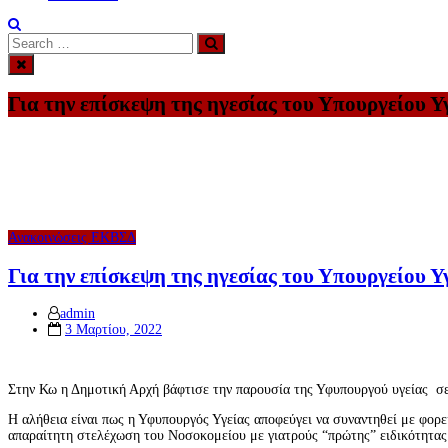
Search
Search
for:
Για την επίσκεψη της ηγεσίας του Υπουργείου Υ
Ανακοινώσεις ΕΚΒΣΔ
Για την επίσκεψη της ηγεσίας του Υπουργείου Υ
admin
Posted
3 Μαρτίου, 2022
on
Στην Κω η Δημοτική Αρχή βάφτισε την παρουσία της Υφυπουργού υγείας σε
Η αλήθεια είναι πως η Υφυπουργός Υγείας αποφεύγει να συναντηθεί με φορεί
απαραίτητη στελέχωση του Νοσοκομείου με γιατρούς “πρώτης” ειδικότητας 