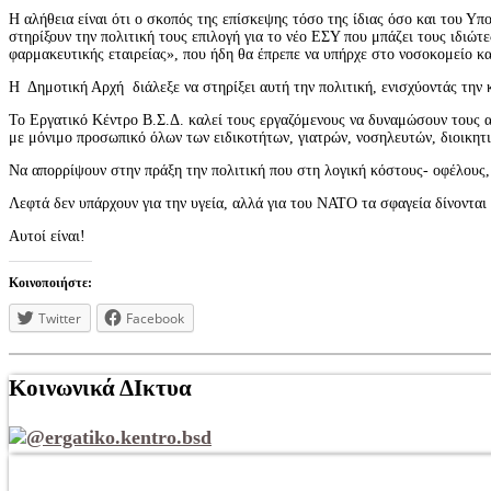
Η αλήθεια είναι ότι ο σκοπός της επίσκεψης τόσο της ίδιας όσο και του Υπ
στηρίξουν την πολιτική τους επιλογή για το νέο ΕΣΥ που μπάζει τους ιδιώ
φαρμακευτικής εταιρείας», που ήδη θα έπρεπε να υπήρχε στο νοσοκομείο κα
Η Δημοτική Αρχή διάλεξε να στηρίξει αυτή την πολιτική, ενισχύοντάς την 
Το Εργατικό Κέντρο Β.Σ.Δ. καλεί τους εργαζόμενους να δυναμώσουν τους 
με μόνιμο προσωπικό όλων των ειδικοτήτων, γιατρών, νοσηλευτών, διοικητι
Να απορρίψουν στην πράξη την πολιτική που στη λογική κόστους- οφέλους,
Λεφτά δεν υπάρχουν για την υγεία, αλλά για του ΝΑΤΟ τα σφαγεία δίνονται
Αυτοί είναι!
Κοινοποιήστε:
Twitter
Facebook
Κοινωνικά ΔΙκτυα
@ergatiko.kentro.bsd