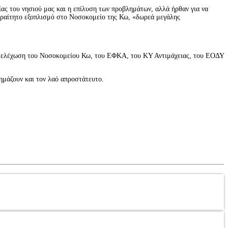
είας του νησιού μας και η επίλυση των προβλημάτων, αλλά ήρθαν για να
απαραίτητο εξοπλισμό στο Νοσοκομείο της Κω, «δωρεά μεγάλης
ν στελέχωση του Νοσοκομείου Κω, του ΕΦΚΑ, του ΚΥ Αντιμάχειας, του ΕΟΔΥ
ημάζουν και τον λαό απροστάτευτο.