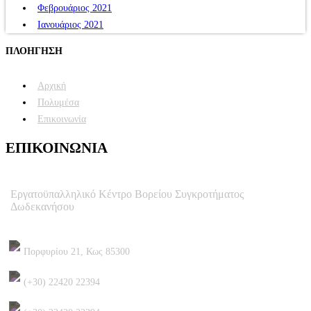
Φεβρουάριος 2021
Ιανουάριος 2021
ΠΛΟΗΓΗΣΗ
Αρχική
Πολυμέσα
Επικοινωνία
ΕΠΙΚΟΙΝΩΝΙΑ
Εργατοϋπαλληλικό Κέντρο Βορείου Συγκροτήματος
Δωδεκανήσου
Πορφυρίου 21, Κως 85300
(+30) 22420 22394