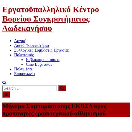
Εργατοϋπαλληλικό Κέντρο
Βορείου Συγκροτήματος
Δωδεκανήσου
Αρχική
Λαϊκό Φροντιστήριο
Συλλογικές Συμβάσεις Εργασίας
Πολιτισμός
Βιβλιοπαρουσιάσεις
Cine Εργατικόν
Πολυμέσα
Επικοινωνία
Search
Search
for:
Μήνυμα Συμπαράστασης ΕΚΒΣΔ προς
προπονητές ερασιτεχνικού αθλητισμού