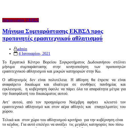
Ανακοινώσεις ΕΚΒΣΔ
Μήνυμα Συμπαράστασης ΕΚΒΣΔ προς
προπονητές ερασιτεχνικού αθλητισμού
admin
Posted
4 Ιανουαρίου, 2021
on
Το Εργατικό Κέντρο Βορείου Συγκροτήματος Δωδεκανήσου στέλνει
μήνυμα συμπαράστασης στην κινητοποίηση των προπονητών
ερασιτεχνικού αθλητισμού και μικρών κατηγοριών στην Κω.
Ο αθλητισμός δεν είναι πολυτέλεια. Η άθληση θα έπρεπε να είναι
αναφαίρετο δικαίωμα και ιδιαίτερα σε συνθήκες πανδημίας και
εγκλεισμού, η κυβέρνηση όφειλε να πάρει όλα τα απαραίτητα μέτρα για
την διασφάλισή του δικαιώματος αυτού.
Αντ’ αυτού, από τον προηγούμενο Νοέμβρη αφήνει κλειστό τον
ερασιτεχνικό αθλητισμό και στον αέρα αθλητές και επαγγελματίες του
χώρου.
Τελικά και στον χώρο του αθλητισμού κριτήριο για την κυβέρνηση είναι
το κέρδος. Για αυτό επιλέγει να ανοίξει τις μεγάλες κατηγορίες που πίσω