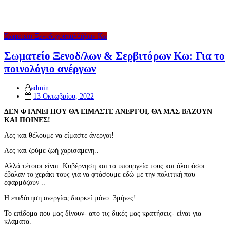
Σωματείο Ξενοδοχοϋπαλλήλων Κω
Σωματείο Ξενοδ/λων & Σερβιτόρων Κω: Για το
ποινολόγιο ανέργων
admin
Posted
13 Οκτωβρίου, 2022
on
ΔΕΝ ΦΤΑΝΕΙ ΠΟΥ ΘΑ ΕΙΜΑΣΤΕ ΑΝΕΡΓΟΙ, ΘΑ ΜΑΣ ΒΑΖΟΥΝ
ΚΑΙ ΠΟΙΝΕΣ!
Λες και θέλουμε να είμαστε άνεργοι!
Λες και ζούμε ζωή χαρισάμενη..
Αλλά τέτοιοι είναι. Κυβέρνηση και τα υπουργεία τους και όλοι όσοι
έβαλαν το χεράκι τους για να φτάσουμε εδώ με την πολιτική που
εφαρμόζουν ..
Η επιδότηση ανεργίας διαρκεί μόνο 3μήνες!
Το επίδομα που μας δίνουν- απο τις δικές μας κρατήσεις- είναι για
κλάματα.