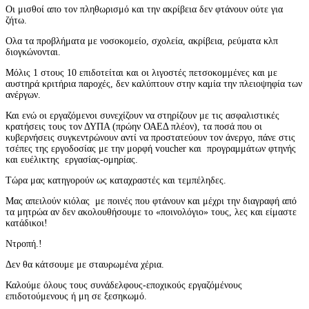
Οι μισθοί απο τον πληθωρισμό και την ακρίβεια δεν φτάνουν ούτε για
ζήτω.
Ολα τα προβλήματα με νοσοκομείο, σχολεία, ακρίβεια, ρεύματα κλπ
διογκώνονται.
Μόλις 1 στους 10 επιδοτείται και οι λιγοστές πετσοκομμένες και με
αυστηρά κριτήρια παροχές, δεν καλύπτουν στην καμία την πλειοψηφία των
ανέργων.
Και ενώ οι εργαζόμενοι συνεχίζουν να στηρίζουν με τις ασφαλιστικές
κρατήσεις τους τον ΔΥΠΑ (πρώην ΟΑΕΔ πλέον), τα ποσά που οι
κυβερνήσεις συγκεντρώνουν αντί να προστατεύουν τον άνεργο, πάνε στις
τσέπες της εργοδοσίας με την μορφή voucher και προγραμμάτων φτηνής
και ευέλικτης εργασίας-ομηρίας.
Τώρα μας κατηγορούν ως καταχραστές και τεμπέληδες.
Μας απειλούν κιόλας με ποινές που φτάνουν και μέχρι την διαγραφή από
τα μητρώα αν δεν ακολουθήσουμε το «ποινολόγιο» τους, λες και είμαστε
κατάδικοι!
Ντροπή.!
Δεν θα κάτσουμε με σταυρωμένα χέρια.
Καλούμε όλους τους συνάδελφους-εποχικούς εργαζόμένους
επιδοτούμενους ή μη σε ξεσηκωμό.