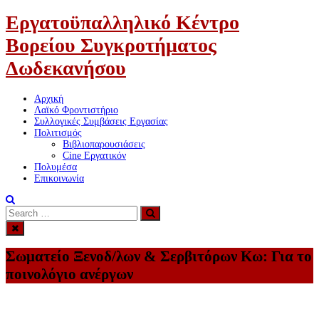
Εργατοϋπαλληλικό Κέντρο
Βορείου Συγκροτήματος
Δωδεκανήσου
Αρχική
Λαϊκό Φροντιστήριο
Συλλογικές Συμβάσεις Εργασίας
Πολιτισμός
Βιβλιοπαρουσιάσεις
Cine Εργατικόν
Πολυμέσα
Επικοινωνία
Search
Search
for:
Σωματείο Ξενοδ/λων & Σερβιτόρων Κω: Για το
ποινολόγιο ανέργων