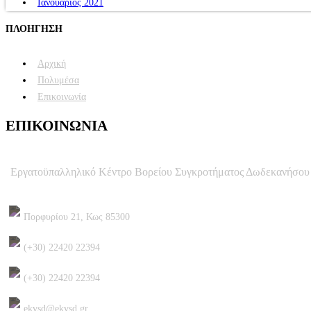
Ιανουάριος 2021
ΠΛΟΗΓΗΣΗ
Αρχική
Πολυμέσα
Επικοινωνία
ΕΠΙΚΟΙΝΩΝΙΑ
Εργατοϋπαλληλικό Κέντρο Βορείου Συγκροτήματος Δωδεκανήσου
Πορφυρίου 21, Κως 85300
(+30) 22420 22394
(+30) 22420 22394
ekvsd@ekvsd.gr