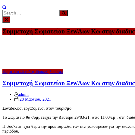
Search
Search
for:
Συμμετοχή Σωματείου Ξεν/Λων Κω στην διαδι
Σωματείο Ξενοδοχοϋπαλλήλων Κω
Συμμετοχή Σωματείου Ξεν/Λων Κω στην διαδι
admin
Posted
28 Μαρτίου, 2021
on
Συνάδελφοι εργαζόμενοι στον τουρισμό,
Το Σωματείο θα συμμετέχει την Δευτέρα 29/03/21, στις 11:00π.μ., στη δι
Η σύσκεψη έχει θέμα την προετοιμασία των κινητοποιήσεων για την ικανοπο
περιόδου.