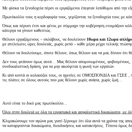
Με φίσκα τα ξενοδοχεία πέρσι οι εργαζόμενοι έπεφταν λιπόθυμοι από την ε
Πρωτόκολλο τους η κερδοφορία τους, γεμίζοντας τα ξενοδοχεία τους με κό
Όπως και πέρυσι έτσι και φέτος με σύμμαχο την κυβέρνηση ετοιμάζουν κόλα
κάτεργα να γίνουν καθεστώς.
Θέλουν εργαζόμενους – σκλάβους, να δουλεύουν
10ωρα και 12ωρα απλήρ
με ατελείωτες ώρες δουλειάς, χωρίς ρεπό – κάθε μέρα μέχρι τελικής πτώσης
Θέλουν να δουλεύουμε, όποτε θέλουν, όπως θέλουν και να μας δίνουν ότι θ
Δεν τους φτάνουν όμως αυτά… Μας θέλουν απομονωμένους, φοβισμένους, με 
συνδικαλιστική δράση, για να μην ακούγεται η φωνή των εργατών.
Κι από κοντά οι κολαούζοι τους, οι ηγεσίες σε ΟΜΟΣΠΟΝΔΙΑ και ΓΣΕΕ , πο
τις πλάτες σε όλους αυτούς που μας θέλουν χωρίς ανάσα, χωρίς ζωή…
Αυτό είναι το δικό μας πρωτόκολλο…
Όλοι στην δουλειά με όλα τα εργασιακά και ασφαλιστικά δικαιώματα, με όλ
Κλιμακώνουμε τον αγώνα μας γιατί ξέρουμε ότι όλα αυτά τα χρόνια της απο
να καταργούνται δικαιώματα, διεκδικήσεις και κατακτήσεις. Τίποτα όμως δε