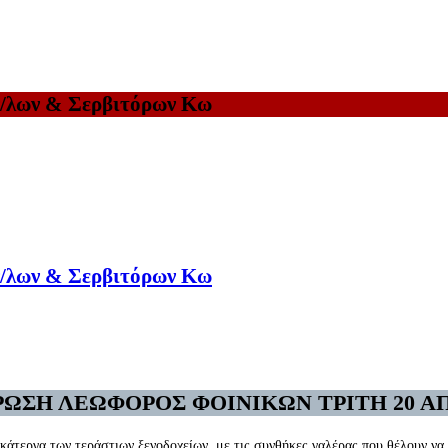
ν/λων & Σερβιτόρων Κω
ν/λων & Σερβιτόρων Κω
ΩΣΗ ΛΕΩΦΟΡΟΣ ΦΟΙΝΙΚΩΝ ΤΡΙΤΗ 20 ΑΠΡ
κάτεργα των τεράστιων ξενοδοχείων, με τις συνθήκες γαλέρας που θέλουν να