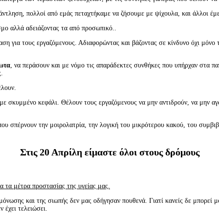
ξάντληση, πολλοί από εμάς πεταχτήκαμε να ζήσουμε με ψίχουλα, και άλλοι έμ
σμο αλλά αδειάζοντας τα από προσωπικό..
ση για τους εργαζόμενους. Αδιαφορώντας και βάζοντας σε κίνδυνο όχι μόνο τα
ωτα
, να περάσουν και με νόμο τις απαράδεκτες συνθήκες που υπήρχαν στα π
.
έλουν.
σκυμμένο κεφάλι. Θέλουν τους εργαζόμενους να μην αντιδρούν, να μην αγων
υ σπέρνουν την μοιρολατρία, την λογική του μικρότερου κακού, του συμβιβ
Στις 20 Απρίλη είμαστε όλοι στους δρόμους
α τα μέτρα προστασίας της υγείας μας.
μόνωσης και της σιωπής δεν μας οδήγησαν πουθενά. Γιατί κανείς δε μπορεί μ
ν έχει τελειώσει.