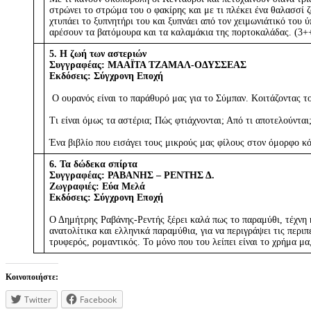
στρώνει το στρώμα του ο φακίρης και με τι πλέκει ένα θαλασσί 
χτυπάει το ξυπνητήρι του και ξυπνάει από τον χειμωνιάτικό του 
αρέσουν τα βατόμουρα και τα καλαμάκια της πορτοκαλάδας. (3+
5. Η ζωή των αστεριών
Συγγραφέας: ΜΑΑΪΤΑ ΤΖΑΜΑΛ-ΟΔΥΣΣΕΑΣ
Εκδόσεις: Σύγχρονη Εποχή
Ο ουρανός είναι το παράθυρό μας για το Σύμπαν. Κοιτάζοντας τ
Τι είναι όμως τα αστέρια; Πώς φτιάχνονται; Από τι αποτελούνται
Ένα βιβλίο που εισάγει τους μικρούς μας φίλους στον όμορφο κ
6. Τα δώδεκα σπίρτα
Συγγραφέας: ΡΑΒΑΝΗΣ – ΡΕΝΤΗΣ Δ.
Ζωγραφιές: Εύα Μελά
Εκδόσεις: Σύγχρονη Εποχή
Ο Δημήτρης Ραβάνης-Ρεντής ξέρει καλά πως το παραμύθι, τέχνη 
ανατολίτικα και ελληνικά παραμύθια, για να περιγράψει τις περι
τρυφερός, ρομαντικός. Το μόνο που του λείπει είναι το χρήμα μα
Κοινοποιήστε:
Twitter
Facebook