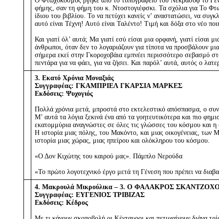
Ο Φτωχόκοσμος βγήκε από το τυπογραφείο του Νεκράσοφ το Γενάρ
φήμης, σαν τη φήμη του κ. Ντοστογιέφσκι. Τα σχόλια για Το Φτω
ίδιου του βιβλίου. Το να πετύχει κανείς ν’ αναστατώσει, να συγ
αυτό είναι Τέχνη! Αυτό είναι Ταλέντο! Τιμή και δόξα στο νέο πο
Και γιατί όλ’ αυτά; Μα γιατί εσύ είσαι μια ορφανή, γιατί είσαι 
άνθρωποι, όταν δεν το λογαριάζουν για τίποτα να προσβάλουν μια
σήμερα εκεί στην Γκοροχοβάια εμπνέει περισσότερο σεβασμό στου
πεντάρα για να φάει, για να ζήσει. Και παρόλ’ αυτά, αυτός ο λατ
3. Εκατό Χρόνια Μοναξιάς
Συγγραφέας: ΓΚΑΜΠΡΙΕΛ ΓΚΑΡΣΙΑ ΜΑΡΚΕΣ
Εκδόσεις: Ψυχογιός
Πολλά χρόνια μετά, μπροστά στο εκτελεστικό απόσπασμα, ο συν
Μ’ αυτά τα λόγια ξεκινά ένα από τα γοητευτικότερα και πιο φη
εκατομμύρια αναγνώστες σε όλες τις γλώσσες του κόσμου και η
Η ιστορία μιας πόλης, του Μακόντο, και μιας οικογένειας, των Μπ
ιστορία μιας χώρας, μιας ηπείρου και ολόκληρου του κόσμου.
«Ο Δον Κιχώτης του καιρού μας». Πάμπλο Νερούδα
«Το πρώτο λογοτεχνικό έργο μετά τη Γένεση που πρέπει να διαβ
4. Μακρουλά Μικρούλικα – 3. Ο ΦΑΛΑΚΡΟΣ ΣΚΑΝΤΖΟΧ
Συγγραφέας: ΕΥΓΕΝΙΟΣ ΤΡΙΒΙΖΑΣ
Εκδόσεις: Κέδρος
Με τι κάνουν σκοποβολή οι Κένταυροι και πετυχαίνουν διάνα τρία