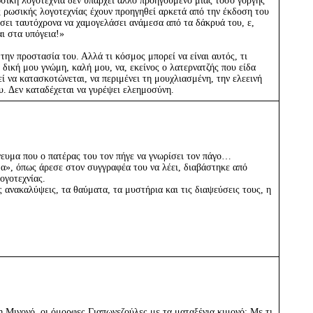
σική λογοτεχνία δεν υπάρχει άλλο προηγούμενο μιας τόσο γοργής
ς ρωσικής λογοτεχνίας έχουν προηγηθεί αρκετά από την έκδοση του
κάσει ταυτόχρονα να χαμογελάσει ανάμεσα από τα δάκρυά του, ε,
αι στα υπόγεια!»
 την προστασία του. Αλλά τι κόσμος μπορεί να είναι αυτός, τι
 δική μου γνώμη, καλή μου, να, εκείνος ο λατερνατζής που είδα
ί να κατασκοτώνεται, να περιμένει τη μουχλιασμένη, την ελεεινή
ου. Δεν καταδέχεται να γυρέψει ελεημοσύνη.
ευμα που ο πατέρας του τον πήγε να γνωρίσει τον πάγο…
μα», όπως άρεσε στον συγγραφέα του να λέει, διαβάστηκε από
ογοτεχνίας.
ς ανακαλύψεις, τα θαύματα, τα μυστήρια και τις διαψεύσεις τους, η
 η Μινονό, οι όμορφες Γιαπωνεζούλες με τα ματαξένια κιμονό; Με τι