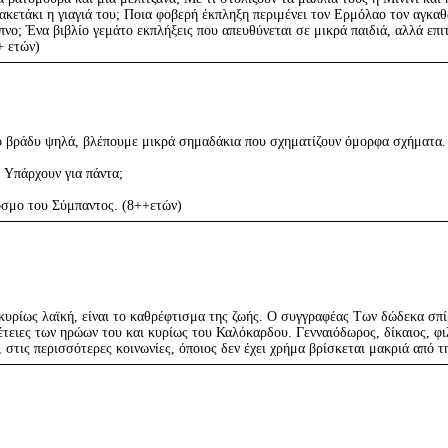
ζακετάκι η γιαγιά του; Ποια φοβερή έκπληξη περιμένει τον Ερμόλαο τον αγκαθ
ύπνο; Ένα βιβλίο γεμάτο εκπλήξεις που απευθύνεται σε μικρά παιδιά, αλλά επι
+ ετών)
ο βράδυ ψηλά, βλέπουμε μικρά σημαδάκια που σχηματίζουν όμορφα σχήματα. 
; Υπάρχουν για πάντα;
όσμο του Σύμπαντος. (8++ετών)
κυρίως λαϊκή, είναι το καθρέφτισμα της ζωής. Ο συγγραφέας Tων δώδεκα σπί
πέτειες των ηρώων του και κυρίως του Καλόκαρδου. Γενναιόδωρος, δίκαιος, φιλ
, στις περισσότερες κοινωνίες, όποιος δεν έχει χρήμα βρίσκεται μακριά από