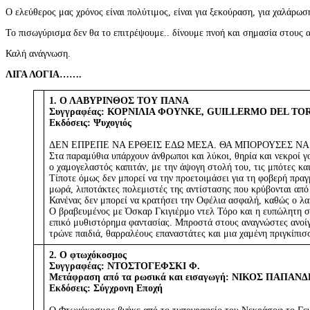
Ο ελεύθερος μας χρόνος είναι πολύτιμος, είναι για ξεκούραση, για χαλάρω
Το πισωγύρισμα δεν θα το επιτρέψουμε.. δίνουμε πνοή και σημασία στους α
Καλή ανάγνωση.
ΛΙΓΑ ΛΟΓΙΑ…….
1. Ο ΛΑΒΥΡΙΝΘΟΣ ΤΟΥ ΠΑΝΑ
Συγγραφέας: ΚΟΡΝΙΛΙΑ ΦΟΥΝΚΕ, GUILLERMO DEL TO
Εκδόσεις: Ψυχογιός
ΔΕΝ ΕΠΡΕΠΕ ΝΑ ΕΡΘΕΙΣ ΕΔΩ ΜΕΣΑ. ΘΑ ΜΠΟΡΟΥΣΕΣ ΝΑ 
Στα παραμύθια υπάρχουν άνθρωποι και λύκοι, θηρία και νεκροί γο
ο χαμογελαστός καπιτάν, με την άψογη στολή του, τις μπότες και
Τίποτε όμως δεν μπορεί να την προετοιμάσει για τη φοβερή πρα
μωρά, λιποτάκτες πολεμιστές της αντίστασης που κρύβονται από 
Κανένας δεν μπορεί να κρατήσει την Οφέλια ασφαλή, καθώς ο λαβ
Ο βραβευμένος με Όσκαρ Γκιγιέρμο ντελ Τόρο και η ευπώλητη 
επικό μυθιστόρημα φαντασίας. Μπροστά στους αναγνώστες ανοίγε
τρώνε παιδιά, θαρραλέους επαναστάτες και μια χαμένη πριγκίπισσ
2. Ο φτωχόκοσμος
Συγγραφέας: ΝΤΟΣΤΟΓΕΦΣΚΙ Φ.
Μετάφραση από τα ρωσικά και εισαγωγή: ΝΙΚΟΣ ΠΑΠΑΝ
Εκδόσεις: Σύγχρονη Εποχή