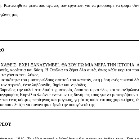
ση. Κατακτήθηκε μέσα από αγώνες των εργατών, για να μπορούμε να ζούμε σα
γώνες μας..
RO
ΧΑΘΕΙΣ. ΕΧΕΙ ΞΑΝΑΣΥΜΒΕΙ. ΘΑ ΣΟΥ ΠΩ ΜΙΑ ΜΕΡΑ ΤΗΝ ΙΣΤΟΡΙΑ. 
νείς, κορίτσια και δάση. Η Οφέλια τα ξέρει όλα αυτά, όπως κάθε κορίτσι που
 τα γάντια του: λύκος.
γματικότητα του μυστηριώδους σπιτιού του καπιτάν, στη μέση ενός πυκνού δ
τον στρατό, έναν λαβύρινθο, θηρία και νεράιδες.
ύρινθος την καλεί στη δική της ιστορία, όπου το τερατώδες και το ανθρώπιν
συγγραφέας Κορνίλια Φούνκε ενώνουν τις δυνάμεις τους για να μετατρέψο
ται ένας κόσμος περίεργος και μαγικός, γεμάτος απίστευτους χαρακτήρες, 
α που ελπίζει να συναντήσει ξανά την οικογένειά της.
ΔΡΕΟΥ