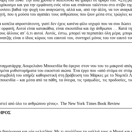
η του 1846. Την ίδια χρονιά ο Μπελίνσκι θα γράψει σε άρθρο του: «Στη ρω
χόκοσμο και για την εμφάνιση ενός νέου και σπάνιου ταλέντου στο στίβο τη
κλονίσει βαθιά την ψυχή του αναγνώστη, αλλά και, από την άλλη, να τον αναγ
ιητή, που η μούσα του αγαπάει τους ανθρώπους που ζουν μέσα στις τρώγλες κ
μια κοπέλα απροστάτευτη, γιατί δεν έχεις κανένα φίλο ισχυρό που να σου δώσει
 ορφανή; Αυτοί είναι κατακάθια, είναι σκουπίδια και όχι άνθρωποι … Κατά τη
ς άλλους απ’ ό,τι αυτοί. Αυτός, έστω, μπορεί να περπατάει όλη μέρα, μπορε
ερνατζής είναι ο ίδιος κύριος του εαυτού του, συντηρεί μόνος του τον εαυτό τ
ταγματάρχης Αουρελιάνο Μπουενδία θα έφερνε στον νου του το μακρινό απόγ
μισμένα μυθιστορήματα του εικοστού αιώνα. Ένα έργο που «από στόμα σε στό
 συμβολή του υπήρξε καθοριστική στη βράβευση του Μάρκες με το Νομπέλ Λ
ουενδία – και μέσα από τα πάθη, τα όνειρα, τις τραγωδίες, τις προδοσίες, τι
αστεί από όλο το ανθρώπινο γένος». The New York Times Book Review
ΟΙΡΟΣ
 βατόμουρα και μία μελιτζάνα; Με τι στολίζουν τα μαλλιά τους η Μινινί και